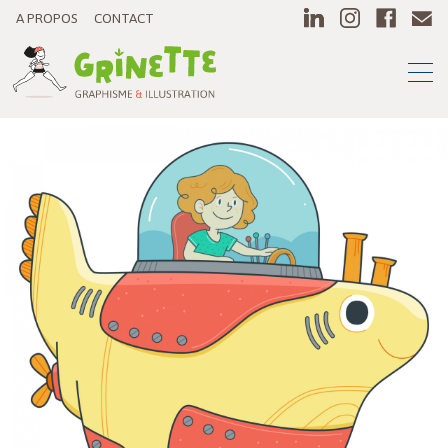
A PROPOS
CONTACT
ILLUSTRATION
DÉCORATION
FLYER
JEU
STICKERS
DÉCORATION
ENFANCE
SANTÉ